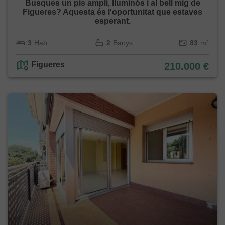
Busques un pis ampli, lluminós i al bell mig de
Figueres? Aquesta és l'oportunitat que estaves
esperant.
3
Hab.
2
Banys
83
m²
Figueres
210.000 €