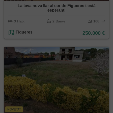
La teva nova llar al cor de Figueres t'està
esperant!
3
Hab.
2
Banys
108
m²
Figueres
250.000 €
NOVETAT