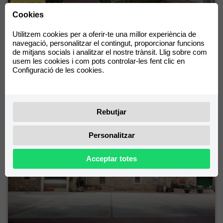
NOVETAT
Cookies
Apartament modern amb piscina comunitària i
plaça d'aparcament.
Utilitzem cookies per a oferir-te una millor experiència de
navegació, personalitzar el contingut, proporcionar funcions
de mitjans socials i analitzar el nostre trànsit. Llig sobre com
2
Hab.
2
Banys
75
m²
usem les cookies i com pots controlar-les fent clic en
Configuració de les cookies.
Empuriabrava
249.000 €
Rebutjar
Personalitzar
Acceptar totes