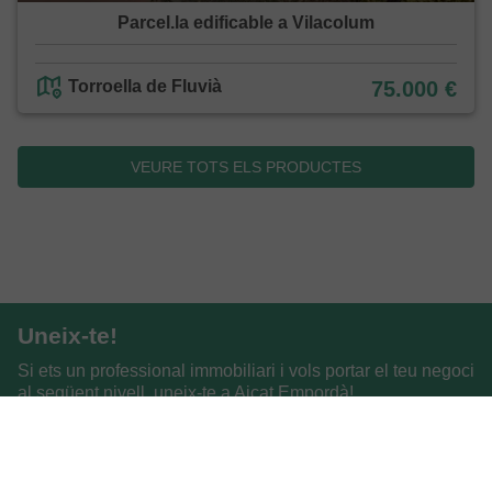
Parcel.la edificable a Vilacolum
Torroella de Fluvià
75.000 €
VEURE TOTS ELS PRODUCTES
Uneix-te!
Si ets un professional immobiliari i vols portar el teu negoci
al següent nivell, uneix-te a Aicat Empordà!
CONTACTA