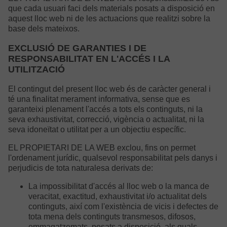
que cada usuari faci dels materials posats a disposició en
aquest lloc web ni de les actuacions que realitzi sobre la
base dels mateixos.
EXCLUSIÓ DE GARANTIES I DE
RESPONSABILITAT EN L'ACCÉS I LA
UTILITZACIÓ
El contingut del present lloc web és de caràcter general i
té una finalitat merament informativa, sense que es
garanteixi plenament l'accés a tots els continguts, ni la
seva exhaustivitat, correcció, vigència o actualitat, ni la
seva idoneïtat o utilitat per a un objectiu específic.
EL PROPIETARI DE LA WEB exclou, fins on permet
l'ordenament jurídic, qualsevol responsabilitat pels danys i
perjudicis de tota naturalesa derivats de:
La impossibilitat d'accés al lloc web o la manca de
veracitat, exactitud, exhaustivitat i/o actualitat dels
continguts, així com l'existència de vicis i defectes de
tota mena dels continguts transmesos, difosos,
emmagatzemats, posats a disposició, als quals