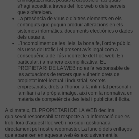
s'hagi accedit a través del lloc web o dels serveis
que s'ofereixen.
La presència de virus o d'altres elements en els
continguts que puguin produir alteracions en els
sistemes informàtics, documents electrònics o dades
dels usuaris.
L'incompliment de les lleis, la bona fe, l'ordre públic,
els usos del tràfic i el present avís legal com a
conseqüència de l'ús incorrecte del lloc web. En
particular, i a manera exemplificativa, EL
PROPIETARI DE LA WEB no es fa responsable de
les actuacions de tercers que vulnerin drets de
propietat intel·lectual i industrial, secrets
empresarials, drets a l'honor, a la intimitat personal i
familiar i a la pròpia imatge, així com la normativa en
matèria de competència deslleial i publicitat il·lícita.
Així mateix, EL PROPIETARI DE LA WEB declina
qualsevol responsabilitat respecte a la informació que es
trobi fora d'aquest lloc web i no sigui gestionada
directament pel nostre webmaster. La funció dels enllaços
que apareixen en aquesta web és exclusivament la