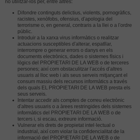
no utilitzar-los per, entre altres:
Difondre continguts delictius, violents, pornogràfics,
racistes, xenòfobs, ofensius, d'apologia del
terrorisme o, en general, contraris a la llei o a l'ordre
públic.
Introduir a la xarxa virus informàtics o realitzar
actuacions susceptibles d'alterar, espatllar,
interrompre o generar errors o danys en els
documents electrònics, dades o sistemes físics i
lògics del PROPIETARI DE LA WEB o de terceres
persones; així com obstaculitzar l'accés d'altres
usuaris al lloc web i als seus serveis mitjançant el
consum massiu dels recursos informàtics a través
dels quals EL PROPIETARI DE LA WEB presta els
seus serveis.
Intentar accedir als comptes de correu electrònic
d'altres usuaris o a àrees restringides dels sistemes
informàtics del PROPIETARI DE LA WEB o de
tercers i, si escau, extreure informació.
Vulnerar els drets de propietat intel·lectual o
industrial, així com violar la confidencialitat de la
informació del PROPIETARI DE LA WEB o de