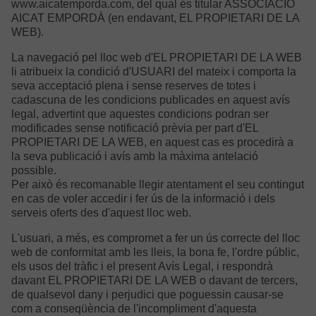
www.aicatemporda.com, del qual és titular ASSOCIACIÓ
AICAT EMPORDÀ (en endavant, EL PROPIETARI DE LA
WEB).
La navegació pel lloc web d'EL PROPIETARI DE LA WEB
li atribueix la condició d'USUARI del mateix i comporta la
seva acceptació plena i sense reserves de totes i
cadascuna de les condicions publicades en aquest avís
legal, advertint que aquestes condicions podran ser
modificades sense notificació prèvia per part d'EL
PROPIETARI DE LA WEB, en aquest cas es procedirà a
la seva publicació i avís amb la màxima antelació
possible.
Per això és recomanable llegir atentament el seu contingut
en cas de voler accedir i fer ús de la informació i dels
serveis oferts des d'aquest lloc web.
L'usuari, a més, es compromet a fer un ús correcte del lloc
web de conformitat amb les lleis, la bona fe, l'ordre públic,
els usos del tràfic i el present Avís Legal, i respondrà
davant EL PROPIETARI DE LA WEB o davant de tercers,
de qualsevol dany i perjudici que poguessin causar-se
com a conseqüència de l'incompliment d'aquesta