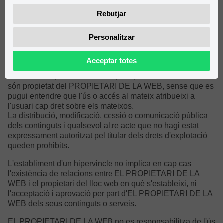
poden visualitzar els continguts i efectuar, si escau, còpies
Rebutjar
privades autoritzades sempre que els elements reproduïts
no siguin cedits posteriorment a tercers, ni s'instal·lin a
Personalitzar
servidors connectats a xarxes, ni siguin objecte de cap
tipus d'explotació.
Acceptar totes
Així mateix, totes les marques, noms comercials o signes
distintius de qualsevol classe que apareixen al lloc web
són propietat del PROPIETARI DE LA WEB, sense que es
pugui entendre que l'ús o accés al mateix atribueixi a
l'usuari cap dret sobre els mateixos.
La distribució, modificació, cessió o comunicació pública
dels continguts i qualsevol altre acte que no hagi estat
expressament autoritzat pel titular dels drets d'explotació
queden prohibits.
L'establiment d'un hipervincle no implica en cap cas
l'existència de relacions entre EL PROPIETARI DE LA
WEB i el propietari del lloc web en què s'estableixi, ni
l'acceptació i aprovació per part d'EL PROPIETARI DE LA
WEB dels seus continguts o serveis.
EL PROPIETARI DE LA WEB no es responsabilitza de l'ús