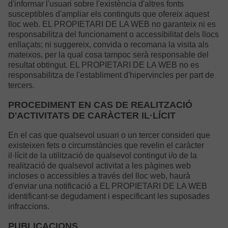
d'informar l'usuari sobre l'existència d'altres fonts
susceptibles d'ampliar els continguts que ofereix aquest
lloc web. EL PROPIETARI DE LA WEB no garanteix ni es
responsabilitza del funcionament o accessibilitat dels llocs
enllaçats; ni suggereix, convida o recomana la visita als
mateixos, per la qual cosa tampoc serà responsable del
resultat obtingut. EL PROPIETARI DE LA WEB no es
responsabilitza de l'establiment d'hipervincles per part de
tercers.
PROCEDIMENT EN CAS DE REALITZACIÓ
D'ACTIVITATS DE CARÀCTER IL·LÍCIT
En el cas que qualsevol usuari o un tercer consideri que
existeixen fets o circumstàncies que revelin el caràcter
il·lícit de la utilització de qualsevol contingut i/o de la
realització de qualsevol activitat a les pàgines web
incloses o accessibles a través del lloc web, haurà
d'enviar una notificació a EL PROPIETARI DE LA WEB
identificant-se degudament i especificant les suposades
infraccions.
PUBLICACIONS