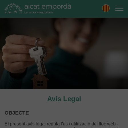
Skip
to
navigation
Skip
to
content
Avís Legal
OBJECTE
El present avís legal regula l'ús i utilització del lloc web -