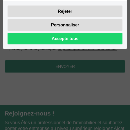
Rejeter
Personnaliser
Accepte tous
Oui, j'ai lu et j'accepte
la politique de confidentialité
ENVOYER
Rejoignez-nous !
Si vous êtes un professionnel de l'immobilier et souhaitez
porter votre entreprise au niveau supérieur, rejoignez Aicat