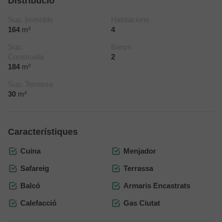
Distribució
Sup. Immoble
Habitacions
164
m²
4
Sup.
Banys
Construïda
2
184
m²
Sup. Terrassa
30
m²
Característiques
Cuina
Menjador
Safareig
Terrassa
Balcó
Armaris Encastrats
Calefacció
Gas Ciutat