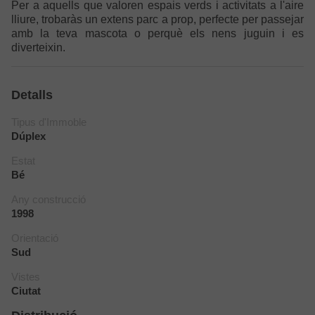
Per a aquells que valoren espais verds i activitats a l'aire
lliure, trobaràs un extens parc a prop, perfecte per passejar
amb la teva mascota o perquè els nens juguin i es
diverteixin.
Detalls
Tipus d'Immoble
Dúplex
Estat
Bé
Any construcció
1998
Orientació
Sud
Vistes
Ciutat