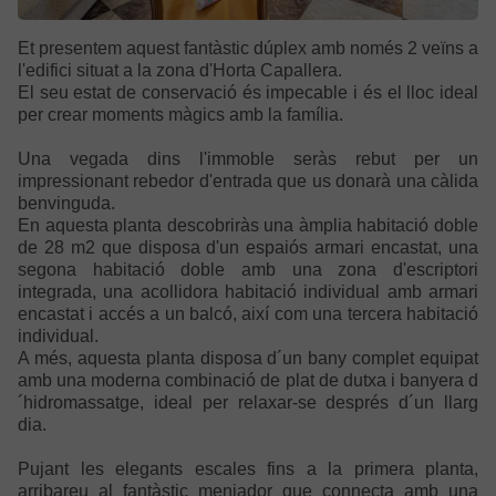
Et presentem aquest fantàstic dúplex amb només 2 veïns a
l'edifici situat a la zona d'Horta Capallera.
El seu estat de conservació és impecable i és el lloc ideal
per crear moments màgics amb la família.
Una vegada dins l'immoble seràs rebut per un
impressionant rebedor d'entrada que us donarà una càlida
benvinguda.
En aquesta planta descobriràs una àmplia habitació doble
de 28 m2 que disposa d'un espaiós armari encastat, una
segona habitació doble amb una zona d'escriptori
integrada, una acollidora habitació individual amb armari
encastat i accés a un balcó, així com una tercera habitació
individual.
A més, aquesta planta disposa d´un bany complet equipat
amb una moderna combinació de plat de dutxa i banyera d
´hidromassatge, ideal per relaxar-se després d´un llarg
dia.
Pujant les elegants escales fins a la primera planta,
arribareu al fantàstic menjador que connecta amb una