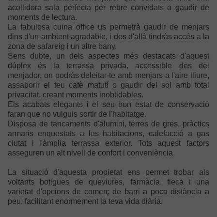
acollidora sala perfecta per rebre convidats o gaudir de
moments de lectura.
La fabulosa cuina office us permetrà gaudir de menjars
dins d'un ambient agradable, i des d'allà tindràs accés a la
zona de safareig i un altre bany.
Sens dubte, un dels aspectes més destacats d'aquest
dúplex és la terrassa privada, accessible des del
menjador, on podràs deleitar-te amb menjars a l'aire lliure,
assaborir el teu cafè matutí o gaudir del sol amb total
privacitat, creant moments inoblidables.
Els acabats elegants i el seu bon estat de conservació
faran que no vulguis sortir de l'habitatge.
Disposa de tancaments d'alumini, terres de gres, pràctics
armaris enquestats a les habitacions, calefacció a gas
ciutat i l'àmplia terrassa exterior. Tots aquest factors
asseguren un alt nivell de confort i conveniència.
La situació d'aquesta propietat ens permet trobar als
voltants botigues de queviures, farmàcia, fleca i una
varietat d'opcions de comerç de barri a poca distància a
peu, facilitant enormement la teva vida diària.