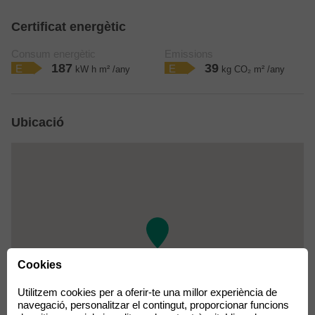
Certificat energètic
Consum energètic
Emissions
187
39
E
E
kW h m² /any
kg CO₂ m² /any
Ubicació
Cookies
Utilitzem cookies per a oferir-te una millor experiència de
navegació, personalitzar el contingut, proporcionar funcions