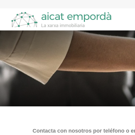
Skip
to
navigation
Skip
to
content
Contacta con nosotros por teléfono o e