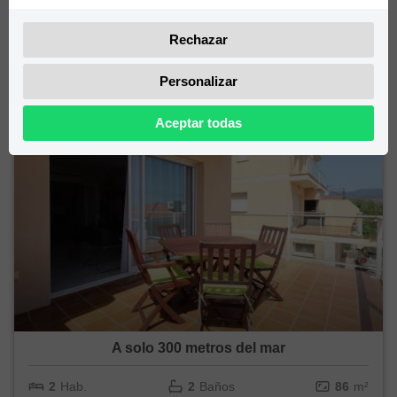
4
Hab.
1
Baños
80
m²
Rechazar
Figueres
145.000 €
Personalizar
Aceptar todas
A solo 300 metros del mar
2
Hab.
2
Baños
86
m²