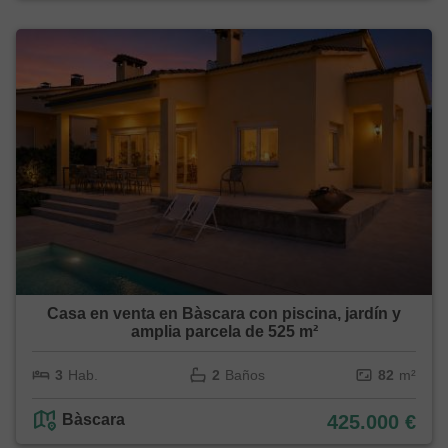
Casa en venta en Bàscara con piscina, jardín y
amplia parcela de 525 m²
3
Hab.
2
Baños
82
m²
Bàscara
425.000 €