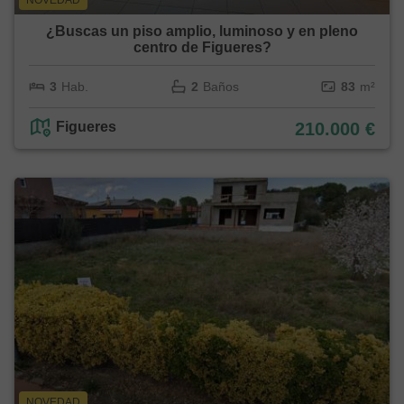
¿Buscas un piso amplio, luminoso y en pleno
centro de Figueres?
3
Hab.
2
Baños
83
m²
Figueres
210.000 €
NOVEDAD