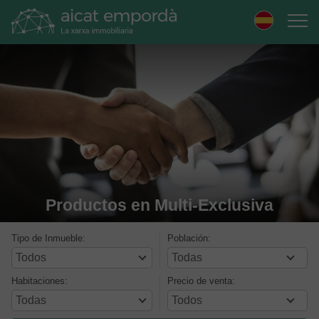
Skip
to
navigation
Skip
to
content
Productos en Multi-Exclusiva
Tipo de Inmueble:
Población:
Habitaciones:
Precio de venta: