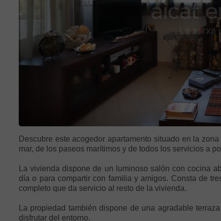
Descubre este acogedor apartamento situado en la zona d
mar, de los paseos marítimos y de todos los servicios a p
La vivienda dispone de un luminoso salón con cocina abie
día o para compartir con familia y amigos. Consta de tr
completo que da servicio al resto de la vivienda.
La propiedad también dispone de una agradable terraza c
disfrutar del entorno.