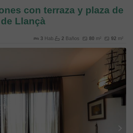
ones con terraza y plaza de
 de Llançà
3
Hab.
2
Baños
80
m²
92
m²