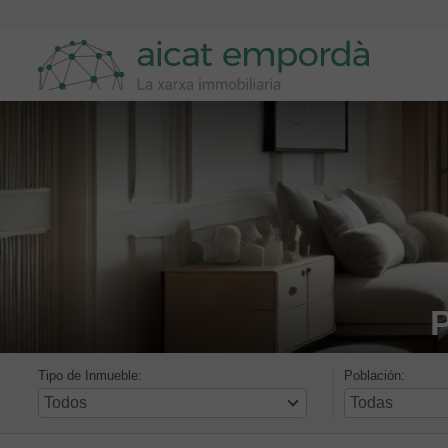
Skip
to
navigation
Skip
to
content
P
Tipo de Inmueble:
Población: