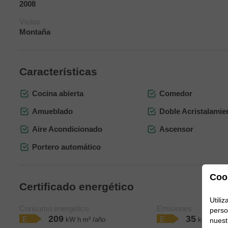
2008
Vistas
Montaña
Características
Cocina abierta
Comedor
Amueblado
Doble Acristalamie
Aire Acondicionado
Ascensor
Portero automático
Coo
Certificado energético
Utili
Consumo energético
Emisiones
perso
209
35
E
E
kW h m² /año
kg CO₂ m²
nuest