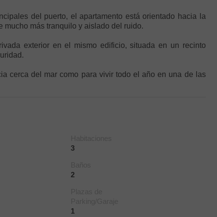
ncipales del puerto, el apartamento está orientado hacia la
e mucho más tranquilo y aislado del ruido.
vada exterior en el mismo edificio, situada en un recinto
uridad.
a cerca del mar como para vivir todo el año en una de las
Habitaciones
3
Baños
2
Plazas de
Parking/Garaje
1