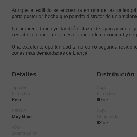
Aunque el edificio se encuentra en una de las calles pri
parte posterior, hecho que permite disfrutar de un ambient
La propiedad incluye también plaza de aparcamiento pri
cerrado con portal de acceso, aportando comodidad y seg
Una excelente oportunidad tanto como segunda residenci
zonas más demandadas de Llançà.
Detalles
Distribución
Tipo de
Sup.
Inmueble
Inmueble
Piso
80
m²
Estado
Sup.
Muy Bien
Construida
92
m²
Año
construcción