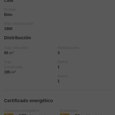
Casa
Estado
Bién
Año construcción
1900
Distribución
Sup. Inmueble
Habitaciones
65
m²
3
Sup.
Baños
Construida
1
195
m²
Aseos
1
Certificado energético
Consumo energético
Emisiones