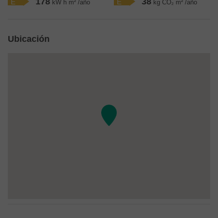
178
38
E
E
kW h m² /año
kg CO₂ m² /año
Ubicación