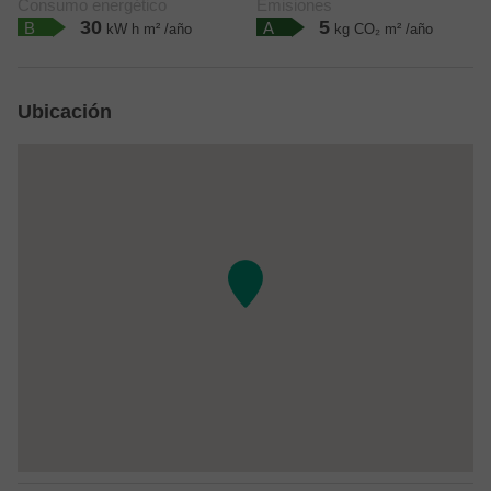
Consumo energético
Emisiones
30
5
B
A
kW h m² /año
kg CO₂ m² /año
Ubicación