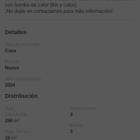
con bomba de calor (frío y calor).
¡No dude en contactarnos para más información!
Detalles
Tipo de Inmueble
Casa
Estado
Nuevo
Año construcción
2024
Distribución
Sup.
Habitaciones
Construida
3
256
m²
Baños
Sup. Terraza
3
16
m²